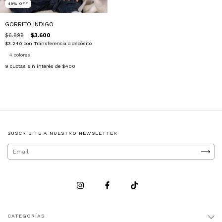
49
%
OFF
GORRITO INDIGO
$6.999
$3.600
$3.240
con
Transferencia o depósito
4 colores
9
cuotas sin interés de
$400
SUSCRIBITE A NUESTRO NEWSLETTER
CATEGORÍAS