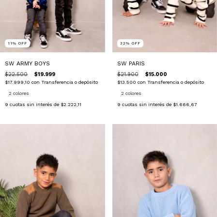
11
%
OFF
32
%
OFF
SW ARMY BOYS
SW PARIS
$22.500
$19.999
$21.900
$15.000
$17.999,10
con
Transferencia o depósito
$13.500
con
Transferencia o depósito
2 colores
2 colores
9
cuotas sin interés de
$2.222,11
9
cuotas sin interés de
$1.666,67