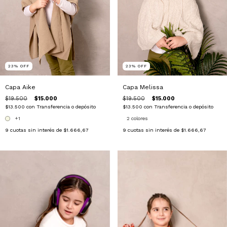
23
%
OFF
23
%
OFF
Capa Aike
Capa Melissa
$19.500
$15.000
$19.500
$15.000
$13.500
con
Transferencia o depósito
$13.500
con
Transferencia o depósito
+1
2 colores
9
cuotas sin interés de
$1.666,67
9
cuotas sin interés de
$1.666,67