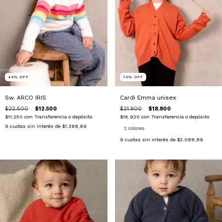
44
%
OFF
14
%
OFF
Sw. ARCO IRIS
Cardi Emma unisex
$22.500
$12.500
$21.900
$18.800
$11.250
con
Transferencia o depósito
$16.920
con
Transferencia o depósito
9
cuotas sin interés de
$1.388,89
2 colores
9
cuotas sin interés de
$2.088,89