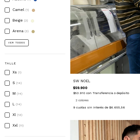
Camel
(1)
Beige
(3)
Arena
(3)
VER TODOS
TALLE
Xs
(1)
SW NOEL
S
(14)
$59.900
M
$53.910
con
Transferencia o depósito
(14)
2 colores
L
(14)
9
cuotas sin interés de
$6.655,56
Xl
(13)
Xxl
(11)