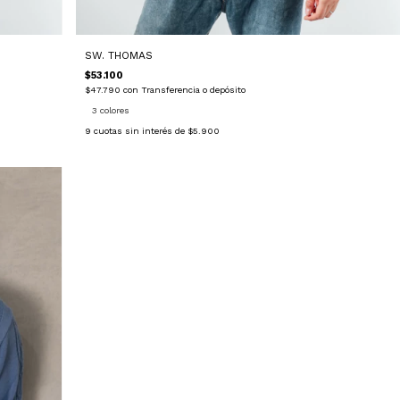
SW. THOMAS
$53.100
$47.790
con
Transferencia o depósito
3 colores
9
cuotas sin interés de
$5.900