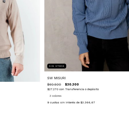
SIN STOCK
SW MISURI
$60.500
$30.300
$27.270
con
Transferencia o depósito
3 colores
9
cuotas sin interés de
$3.366,67