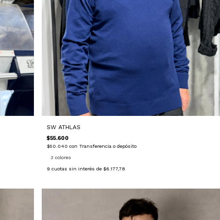
SW ATHLAS
$55.600
$50.040
con
Transferencia o depósito
3 colores
9
cuotas sin interés de
$6.177,78