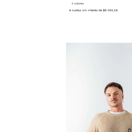
4 colores
9
cuotas sin interés de
$8.055,56