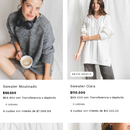
ENVÍO GRATIS
Sweater Clara
Sweater Moulinado
$110.000
$66.500
$99.000
con
Transferencia o depósito
$59.850
con
Transferencia o depósito
4 colores
4 colores
9
cuotas sin interés de
$12.222,22
9
cuotas sin interés de
$7.388,89