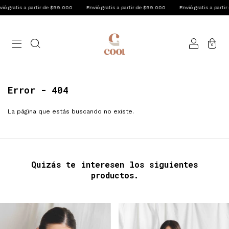
gratis a partir de $99.000
Envió gratis a partir de $99.000
Envió gratis a partir d
0
Error - 404
La página que estás buscando no existe.
Quizás te interesen los siguientes
productos.